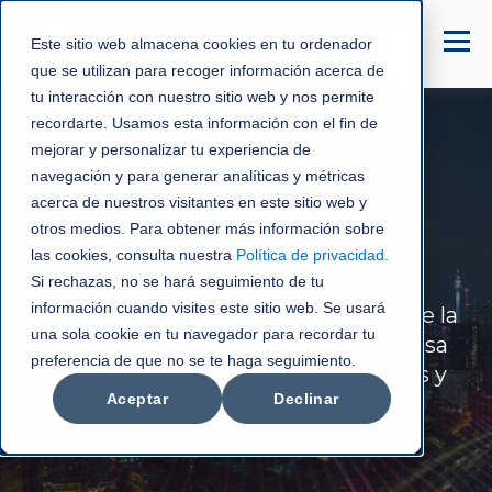
Este sitio web almacena cookies en tu ordenador
que se utilizan para recoger información acerca de
tu interacción con nuestro sitio web y nos permite
recordarte. Usamos esta información con el fin de
mejorar y personalizar tu experiencia de
Preguntas
navegación y para generar analíticas y métricas
acerca de nuestros visitantes en este sitio web y
frecuentes
otros medios. Para obtener más información sobre
las cookies, consulta nuestra
Política de privacidad
.
Si rechazas, no se hará seguimiento de tu
información cuando visites este sitio web. Se usará
En C3ntro Telecom entendemos que la
una sola cookie en tu navegador para recordar tu
transformación digital de tu empresa
preferencia de que no se te haga seguimiento.
merece respuestas rápidas, seguras y
Aceptar
Declinar
confiables.