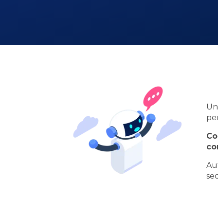
Un
pe
Co
co
Au
sec