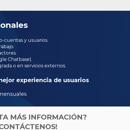
ionales
b-cuentas y usuarios.
rabajo.
actores.
gle Chatbase).
ada o en servicios externos.
mejor experiencia de usuarios
 mensuales
TA MÁS INFORMACIÓN?
¡CONTÁCTENOS!