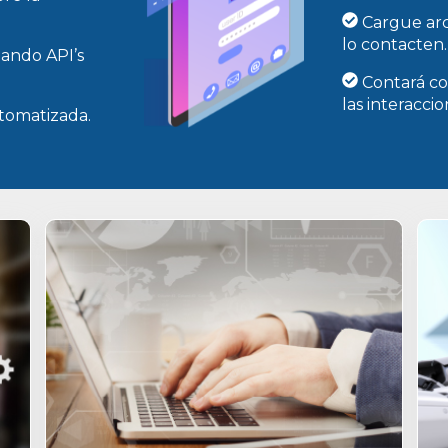
Cargue arc
lo contacten.
mando API’s
Contará con
las interacci
tomatizada.