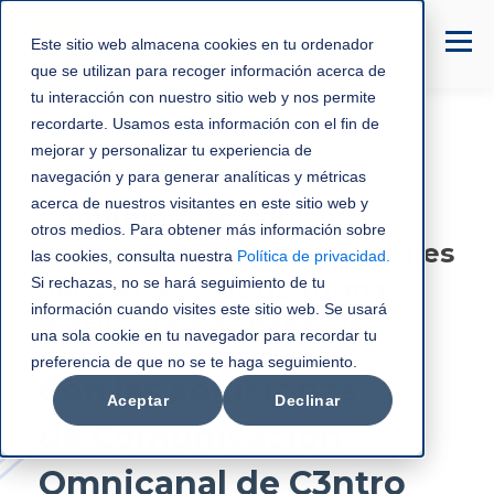
Este sitio web almacena cookies en tu ordenador
que se utilizan para recoger información acerca de
tu interacción con nuestro sitio web y nos permite
recordarte. Usamos esta información con el fin de
mejorar y personalizar tu experiencia de
navegación y para generar analíticas y métricas
acerca de nuestros visitantes en este sitio web y
Comuníquese con sus
otros medios. Para obtener más información sobre
clientes a través de Mensajes
las cookies, consulta nuestra
Política de privacidad
.
Si rechazas, no se hará seguimiento de tu
SMS, RCS y Voz de forma
información cuando visites este sitio web. Se usará
masiva y personalizada.
una sola cookie en tu navegador para recordar tu
preferencia de que no se te haga seguimiento.
Con las soluciones
Aceptar
Declinar
de Comunicación
Omnicanal de C3ntro