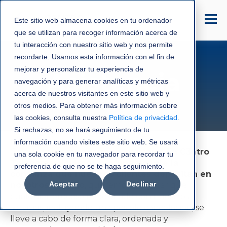
Este sitio web almacena cookies en tu ordenador
que se utilizan para recoger información acerca de
tu interacción con nuestro sitio web y nos permite
recordarte. Usamos esta información con el fin de
mejorar y personalizar tu experiencia de
Asistencia
navegación y para generar analíticas y métricas
acerca de nuestros visitantes en este sitio web y
otros medios. Para obtener más información sobre
las cookies, consulta nuestra
Política de privacidad
.
Si rechazas, no se hará seguimiento de tu
información cuando visites este sitio web. Se usará
Gracias por comunicarse con nosotros.
En C3ntro
una sola cookie en tu navegador para recordar tu
Telecom valoramos profundamente la
preferencia de que no se te haga seguimiento.
confianza que nuestros clientes depositan en
Aceptar
Declinar
nosotros.
Por ello, queremos asegurar que
cualquier proceso relacionado con nuestros
servicios, incluyendo una posible cancelación, se
lleve a cabo de forma clara, ordenada y