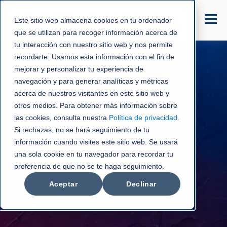
Este sitio web almacena cookies en tu ordenador
que se utilizan para recoger información acerca de
tu interacción con nuestro sitio web y nos permite
recordarte. Usamos esta información con el fin de
mejorar y personalizar tu experiencia de
navegación y para generar analíticas y métricas
acerca de nuestros visitantes en este sitio web y
otros medios. Para obtener más información sobre
Servicios Cloud
las cookies, consulta nuestra
Política de privacidad
.
C3NTRO
Si rechazas, no se hará seguimiento de tu
información cuando visites este sitio web. Se usará
una sola cookie en tu navegador para recordar tu
Evolucione sus servicios de
preferencia de que no se te haga seguimiento.
cómputo,
almacenamiento y
Aceptar
Declinar
mucho más
con nuestra oferta de
servicios cloud.