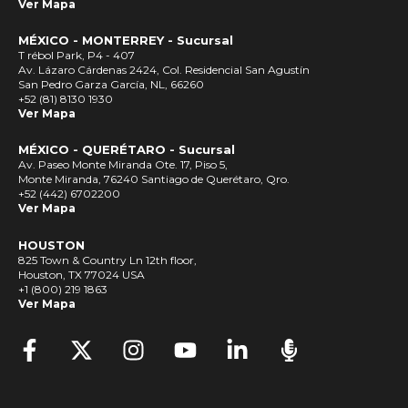
Ver Mapa
MÉXICO - MONTERREY - Sucursal
T rébol Park, P4 - 407
Av. Lázaro Cárdenas 2424, Col. Residencial San Agustín
San Pedro Garza García, NL, 66260
+52 (81) 8130 1930
Ver Mapa
MÉXICO - QUERÉTARO - Sucursal
Av. Paseo Monte Miranda Ote. 17, Piso 5,
Monte Miranda, 76240 Santiago de Querétaro, Qro.
+52 (442) 6702200
Ver Mapa
HOUSTON
825 Town & Country Ln 12th floor,
Houston, TX 77024 USA
+1 (800) 219 1863
Ver Mapa