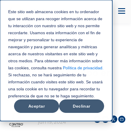
Este sitio web almacena cookies en tu ordenador
que se utilizan para recoger información acerca de
tu interacción con nuestro sitio web y nos permite
recordarte. Usamos esta información con el fin de
mejorar y personalizar tu experiencia de
Cyber Security
navegación y para generar analíticas y métricas
acerca de nuestros visitantes en este sitio web y
Pruebas de Phishing:
otros medios. Para obtener más información sobre
las cookies, consulta nuestra
Política de privacidad
.
Convierta su equipo en
Si rechazas, no se hará seguimiento de tu
información cuando visites este sitio web. Se usará
defensores de la
una sola cookie en tu navegador para recordar tu
seguridad
preferencia de que no se te haga seguimiento.
Aceptar
Declinar
C3NTRO Telecom
jun 19, 2024