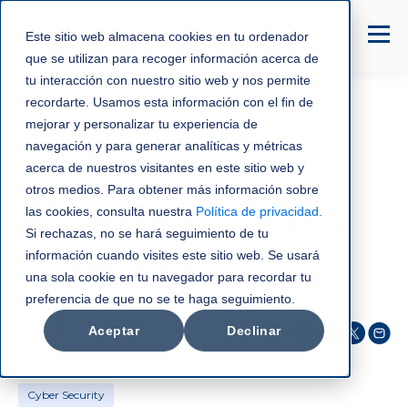
Este sitio web almacena cookies en tu ordenador
que se utilizan para recoger información acerca de
tu interacción con nuestro sitio web y nos permite
recordarte. Usamos esta información con el fin de
mejorar y personalizar tu experiencia de
Cyber Security
navegación y para generar analíticas y métricas
acerca de nuestros visitantes en este sitio web y
¿Listos o vulnerables?
otros medios. Para obtener más información sobre
las cookies, consulta nuestra
Política de privacidad
.
Guía de ciberseguridad
Si rechazas, no se hará seguimiento de tu
información cuando visites este sitio web. Se usará
para empleados
una sola cookie en tu navegador para recordar tu
preferencia de que no se te haga seguimiento.
C3NTRO Telecom
Aceptar
Declinar
oct 16, 2025
Cyber Security