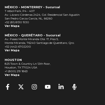
MÉXICO - MONTERREY - Sucursal
T rébol Park, P4 - 407
Av. Lázaro Cárdenas 2424, Col. Residencial San Agustín
San Pedro Garza García, NL, 66260
+52 (81) 8130 1930
Ver Mapa
MÉXICO - QUERÉTARO - Sucursal
Av. Paseo Monte Miranda Ote. 17, Piso 5,
Monte Miranda, 76240 Santiago de Querétaro, Qro.
+52 (442) 6702200
Ver Mapa
HOUSTON
825 Town & Country Ln 12th floor,
Houston, TX 77024 USA
+1 (800) 219 1863
Ver Mapa