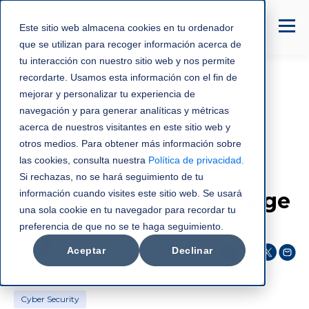
Este sitio web almacena cookies en tu ordenador
que se utilizan para recoger información acerca de
tu interacción con nuestro sitio web y nos permite
recordarte. Usamos esta información con el fin de
mejorar y personalizar tu experiencia de
Cyber Security
navegación y para generar analíticas y métricas
acerca de nuestros visitantes en este sitio web y
SOC: el centro de
otros medios. Para obtener más información sobre
las cookies, consulta nuestra
Política de privacidad
.
operaciones de
Si rechazas, no se hará seguimiento de tu
información cuando visites este sitio web. Se usará
seguridad que te protege
una sola cookie en tu navegador para recordar tu
preferencia de que no se te haga seguimiento.
C3NTRO Telecom
Aceptar
Declinar
oct 28, 2025
Cyber Security