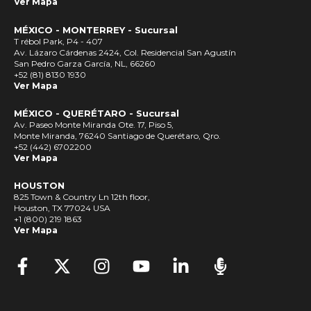
Ver Mapa
MÉXICO - MONTERREY - Sucursal
T rébol Park, P4 - 407
Av. Lázaro Cárdenas 2424, Col. Residencial San Agustín
San Pedro Garza García, NL, 66260
+52 (81) 8130 1930
Ver Mapa
MÉXICO - QUERÉTARO - Sucursal
Av. Paseo Monte Miranda Ote. 17, Piso 5,
Monte Miranda, 76240 Santiago de Querétaro, Qro.
+52 (442) 6702200
Ver Mapa
HOUSTON
825 Town & Country Ln 12th floor,
Houston, TX 77024 USA
+1 (800) 219 1863
Ver Mapa