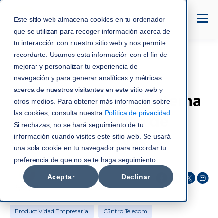
Este sitio web almacena cookies en tu ordenador
que se utilizan para recoger información acerca de
tu interacción con nuestro sitio web y nos permite
recordarte. Usamos esta información con el fin de
mejorar y personalizar tu experiencia de
Productividad Empresarial
navegación y para generar analíticas y métricas
acerca de nuestros visitantes en este sitio web y
Beneficios de un sistema
otros medios. Para obtener más información sobre
las cookies, consulta nuestra
Política de privacidad
.
de agendamiento de
Si rechazas, no se hará seguimiento de tu
información cuando visites este sitio web. Se usará
salas corporativas
una sola cookie en tu navegador para recordar tu
preferencia de que no se te haga seguimiento.
C3NTRO Telecom
Aceptar
Declinar
ago 29, 2019
Productividad Empresarial
C3ntro Telecom