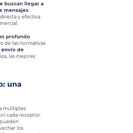
 buscan llegar a
de mensajes
irecta y efectiva
mercial.
 un profundo
o de las normativas
l envío de
os, las mejores
p: una
 múltiples
on cada receptor.
s pueden
vechar los