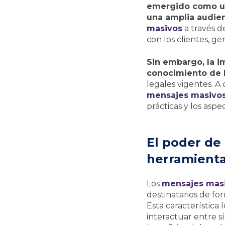
emergido como un
una amplia audien
masivos
a través d
con los clientes, g
Sin embargo, la i
conocimiento de l
legales vigentes. 
mensajes masivo
prácticas y los aspe
El poder de
herramienta
Los
mensajes mas
destinatarios de fo
Esta característica
interactuar entre s