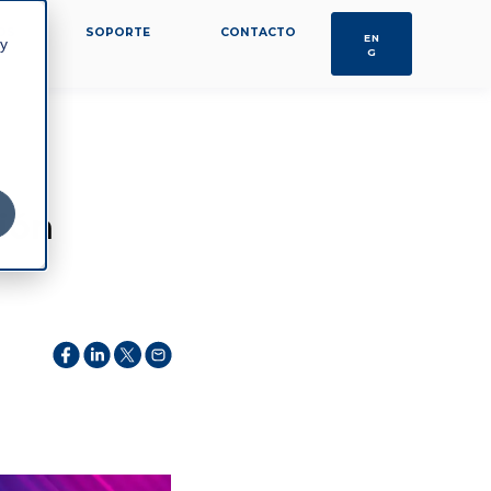
OS
SOPORTE
CONTACTO
EN
 y
G
ión