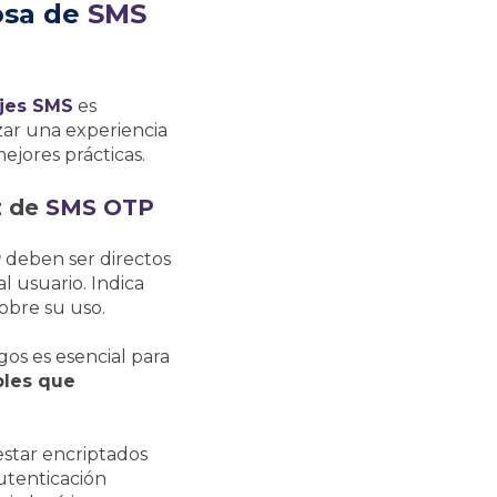
osa de
SMS
jes SMS
es
zar una experiencia
ejores prácticas.
z de
SMS OTP
P
deben ser directos
l usuario. Indica
obre su uso.
gos es esencial para
bles que
star encriptados
utenticación