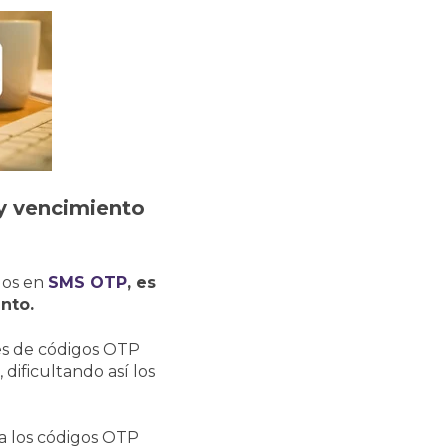
 y vencimiento
dos en
SMS OTP
, es
nto.
es de códigos OTP
dificultando así los
a los códigos OTP