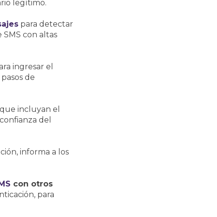
io legítimo.
sajes
para detectar
e SMS con altas
ra ingresar el
 pasos de
que incluyan el
 confianza del
ción, informa a los
MS
con otros
nticación, para