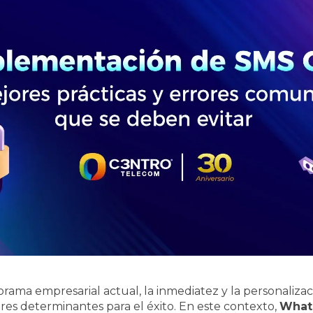
rama empresarial actual, la inmediatez y la personalizac
res determinantes para el éxito. En este contexto,
What