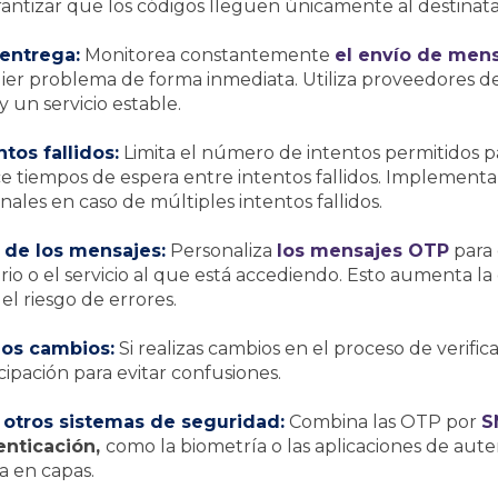
antizar que los códigos lleguen únicamente al destinatar
 entrega:
Monitorea constantemente
el envío de men
uier problema de forma inmediata. Utiliza proveedores d
y un servicio estable.
tos fallidos:
Limita el número de intentos permitidos pa
e tiempos de espera entre intentos fallidos. Implementa
onales en caso de múltiples intentos fallidos.
 de los mensajes:
Personaliza
los mensajes OTP
para 
o o el servicio al que está accediendo. Esto aumenta la
el riesgo de errores.
los cambios:
Si realizas cambios en el proceso de verifica
cipación para evitar confusiones.
 otros sistemas de seguridad:
Combina las OTP por
S
enticación,
como la biometría o las aplicaciones de aute
a en capas.