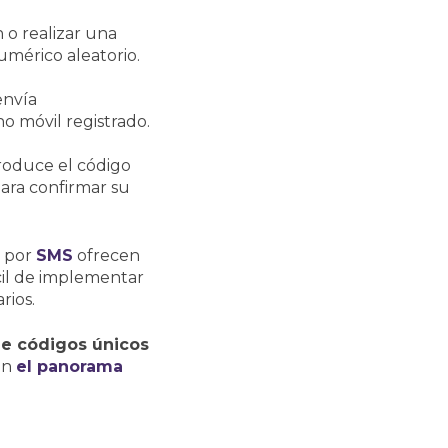
n o realizar una
umérico aleatorio.
envía
 móvil registrado.
troduce el código
ara confirmar su
s por
SMS
ofrecen
cil de implementar
rios.
de códigos únicos
en
el panorama