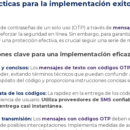
cticas para la implementación exit
de contraseñas de un solo uso (OTP) a través de
mensa
forzar la seguridad en línea. Sin embargo, para garanti
 una protección efectiva, es crucial seguir una serie de m
es clave para una implementación efica
 y concisos:
Los
mensajes de texto con códigos OT
nder, evitando términos técnicos que puedan confundir a
pósito del código y proporciona instrucciones concisas s
ta de los códigos:
La rapidez en la entrega de los códi
encia de usuario.
Utiliza proveedores de
SMS
confia
entrega casi instantánea.
 transmisión:
Los
mensajes con códigos OTP
deben e
 de posibles interceptaciones. Implementa medidas de a