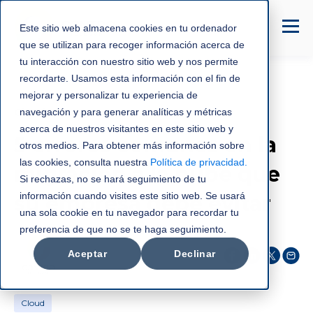
Este sitio web almacena cookies en tu ordenador
que se utilizan para recoger información acerca de
tu interacción con nuestro sitio web y nos permite
recordarte. Usamos esta información con el fin de
mejorar y personalizar tu experiencia de
Cloud
navegación y para generar analíticas y métricas
acerca de nuestros visitantes en este sitio web y
5 errores comunes en la
otros medios. Para obtener más información sobre
las cookies, consulta nuestra
Política de privacidad
.
migración a la nube que
Si rechazas, no se hará seguimiento de tu
información cuando visites este sitio web. Se usará
su empresa debe evitar
una sola cookie en tu navegador para recordar tu
preferencia de que no se te haga seguimiento.
C3NTRO Telecom
Aceptar
Declinar
abr 21, 2025
Cloud