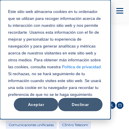
Este sitio web almacena cookies en tu ordenador
que se utilizan para recoger información acerca de
tu interacción con nuestro sitio web y nos permite
recordarte. Usamos esta información con el fin de
mejorar y personalizar tu experiencia de
Comunicaciones unificadas
navegación y para generar analíticas y métricas
acerca de nuestros visitantes en este sitio web y
Salud digital, la
otros medios. Para obtener más información sobre
las cookies, consulta nuestra
Política de privacidad
.
convergencia entre
Si rechazas, no se hará seguimiento de tu
información cuando visites este sitio web. Se usará
tecnología y bienestar
una sola cookie en tu navegador para recordar tu
preferencia de que no se te haga seguimiento.
C3NTRO Telecom
Aceptar
Declinar
nov 13, 2025
Comunicaciones unificadas
C3ntro Telecom