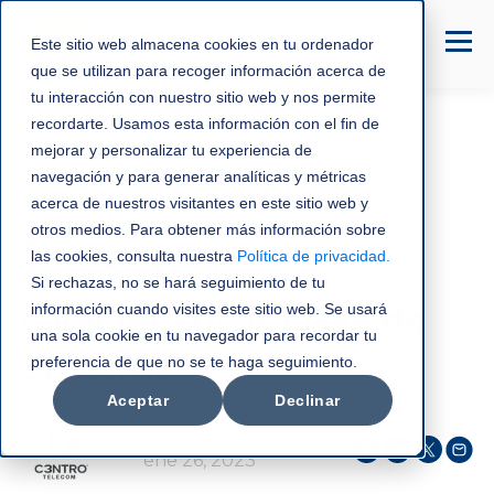
Este sitio web almacena cookies en tu ordenador
que se utilizan para recoger información acerca de
tu interacción con nuestro sitio web y nos permite
recordarte. Usamos esta información con el fin de
mejorar y personalizar tu experiencia de
sd-wan
navegación y para generar analíticas y métricas
acerca de nuestros visitantes en este sitio web y
¿Cuáles son los
otros medios. Para obtener más información sobre
las cookies, consulta nuestra
Política de privacidad
.
conceptos y
Si rechazas, no se hará seguimiento de tu
información cuando visites este sitio web. Se usará
características clave de
una sola cookie en tu navegador para recordar tu
SD-WAN?
preferencia de que no se te haga seguimiento.
Aceptar
Declinar
C3NTRO Telecom
ene 26, 2023