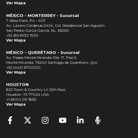
Ver Mapa
MÉXICO - MONTERREY - Sucursal
T rébol Park, P4 - 407
Av. Lázaro Cárdenas 2424, Col. Residencial San Agustín
San Pedro Garza García, NL, 66260
+52 (81) 8130 1930
Ver Mapa
MÉXICO - QUERÉTARO - Sucursal
Av. Paseo Monte Miranda Ote. 17, Piso 5,
Monte Miranda, 76240 Santiago de Querétaro, Qro.
+52 (442) 6702200
Ver Mapa
HOUSTON
825 Town & Country Ln 12th floor,
Houston, TX 77024 USA
+1 (800) 219 1863
Ver Mapa