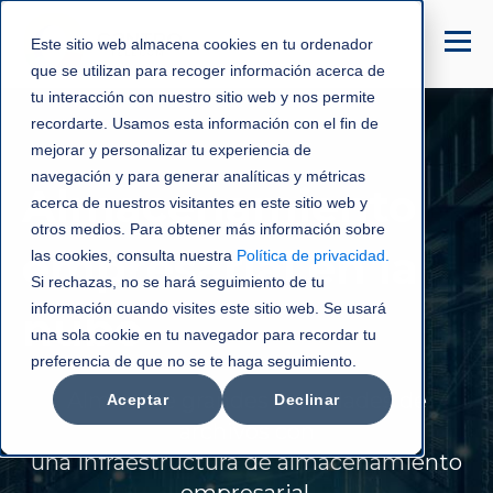
Este sitio web almacena cookies en tu ordenador
que se utilizan para recoger información acerca de
tu interacción con nuestro sitio web y nos permite
recordarte. Usamos esta información con el fin de
mejorar y personalizar tu experiencia de
navegación y para generar analíticas y métricas
Almacenamiento
acerca de nuestros visitantes en este sitio web y
otros medios. Para obtener más información sobre
empresarial en la
las cookies, consulta nuestra
Política de privacidad
.
Si rechazas, no se hará seguimiento de tu
información cuando visites este sitio web. Se usará
nube
una sola cookie en tu navegador para recordar tu
preferencia de que no se te haga seguimiento.
Almacene grandes cantidades de
Aceptar
Declinar
archivos con
una infraestructura de almacenamiento