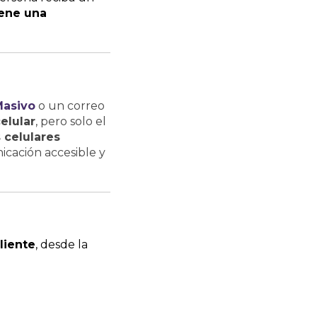
ene una
asivo
o un correo
elular
, pero solo el
 celulares
cación accesible y
liente
, desde la