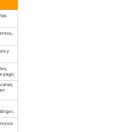
rtas
entos,
sos y
les,
de pago.
carias,
 en
tálogo
s.
rvicios