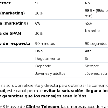
ernet
Si
No
98%+
(95% l
 (marketing)
20%
min)
a (marketing)
6%
45%
No aplica
ja de SPAM
30%
 de respuesta
90 minutos
90 segundos
Bajo
Alto
Regularmente
Si
Depende
Siempre
Jóvenes y adultos
Jóvenes, adu
una solución eficiente y directa para optimizar la comuni
mail, este canal permite
evitar la saturación, llegar a lo
 garantizar que los mensajes sean leídos
.
 SMS Masivo de
C3ntro Telecom
, las empresas acceden a