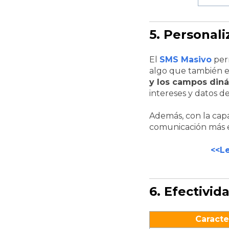
5. Personali
El
SMS Masivo
per
algo que también es
y los campos din
intereses y datos d
Además, con la cap
comunicación más e
<<L
6. Efectivid
Caracte