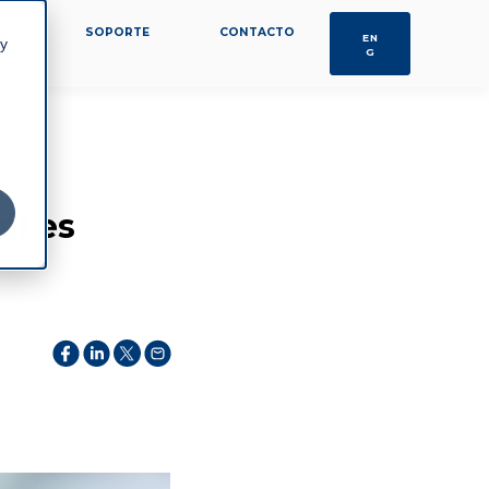
OS
SOPORTE
CONTACTO
EN
 y
G
ál es