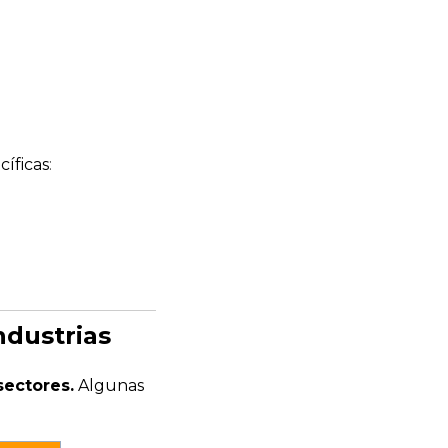
cíficas
:
ndustrias
sectores.
Algunas