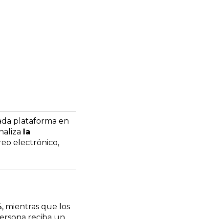
cada plataforma en
naliza
la
eo electrónico,
%
, mientras que los
persona reciba un