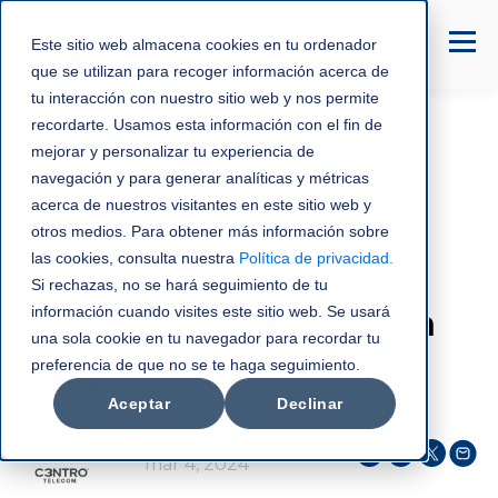
Este sitio web almacena cookies en tu ordenador
que se utilizan para recoger información acerca de
tu interacción con nuestro sitio web y nos permite
recordarte. Usamos esta información con el fin de
mejorar y personalizar tu experiencia de
Soluciones de colaboración
navegación y para generar analíticas y métricas
acerca de nuestros visitantes en este sitio web y
Salas de
otros medios. Para obtener más información sobre
las cookies, consulta nuestra
Política de privacidad
.
videoconferencia para
Si rechazas, no se hará seguimiento de tu
información cuando visites este sitio web. Se usará
espacios reducidos con
una sola cookie en tu navegador para recordar tu
Rally Bar Huddle
preferencia de que no se te haga seguimiento.
Aceptar
Declinar
C3NTRO Telecom
mar 4, 2024