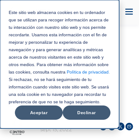
Este sitio web almacena cookies en tu ordenador
que se utilizan para recoger información acerca de
tu interacción con nuestro sitio web y nos permite
recordarte. Usamos esta información con el fin de
mejorar y personalizar tu experiencia de
Omnicanalidad
navegación y para generar analíticas y métricas
acerca de nuestros visitantes en este sitio web y
La importancia de la
otros medios. Para obtener más información sobre
las cookies, consulta nuestra
Política de privacidad
.
omnicanalidad en
Si rechazas, no se hará seguimiento de tu
información cuando visites este sitio web. Se usará
comunicación para
una sola cookie en tu navegador para recordar tu
empresas
preferencia de que no se te haga seguimiento.
Aceptar
Declinar
C3NTRO Telecom
sept 15, 2022