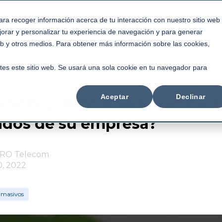
C3NTRO
INFRASTRUCTURE
NOSOTR
ara recoger información acerca de tu interacción con nuestro sitio web
GLOBAL
jorar y personalizar tu experiencia de navegación y para generar
web y otros medios. Para obtener más información sobre las cookies,
tes este sitio web. Se usará una sola cookie en tu navegador para
Aceptar
Declinar
 SMS ¿Cómo pueden impuls
tados de su empresa?
RO Telecom
0, 2022
 masivos