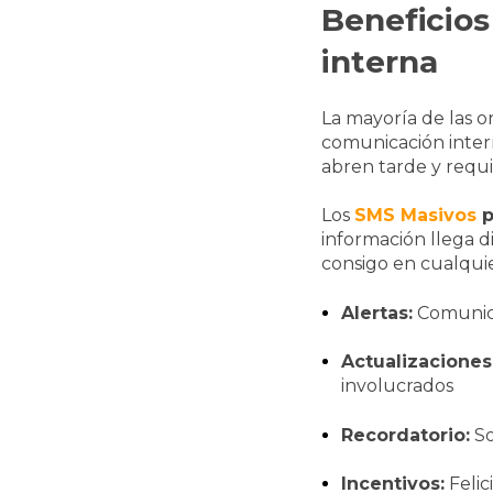
Beneficios
interna
La mayoría de las o
comunicación intern
abren tarde y requi
Los
SMS Masivos
p
información llega 
consigo en cualqui
Alertas:
Comunica
Actualizaciones
involucrados
Recordatorio:
So
Incentivos:
Felic