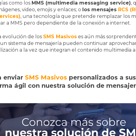
ías como los
MMS (multimedia messaging service)
, 
mágenes, video, emojis y enlaces; o
los mensajes
RCS
(R
rvices)
, una tecnología que pretende remplazar los m
lar a MMS pero dependiente de la conexión a internet.
a evolución de los
SMS Masivos
es aún más sorprendente
un sistema de mensajería pueden continuar aprovechan
lización a la vez que integran el contenido multimedia a
 enviar
SMS Masivos
personalizados a sus
rma ágil con nuestra solución de mensajer