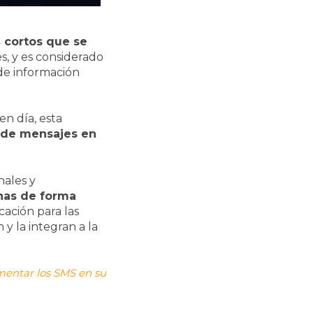
s
cortos que se
, y es considerado
 de información
 en día, esta
s de mensajes en
nales y
nas de forma
ación para las
y la integran a la
mentar los SMS en su