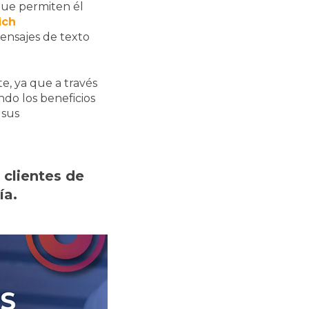
que permiten él
ich
ensajes de texto
, ya que a través
do los beneficios
 sus
 clientes de
ía.