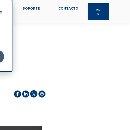
OS
SOPORTE
CONTACTO
EN
 y
G
ar