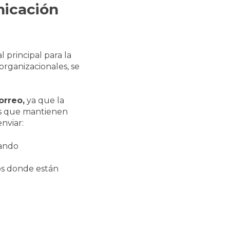
nicación
 principal para la
organizacionales, se
orreo,
ya que la
os que mantienen
nviar:
sando
os donde están