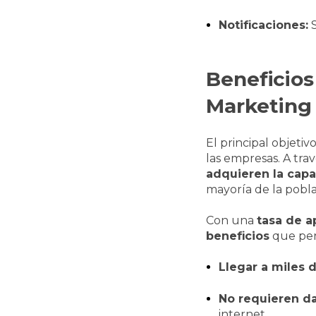
Notificaciones:
S
Beneficio
Marketing
El principal objetiv
las empresas. A tra
adquieren la cap
mayoría de la pobla
Con una
tasa de a
beneficios
que per
Llegar a miles 
No requieren da
internet.