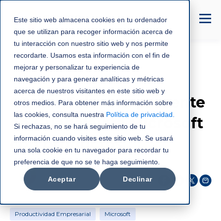
Este sitio web almacena cookies en tu ordenador
que se utilizan para recoger información acerca de
tu interacción con nuestro sitio web y nos permite
recordarte. Usamos esta información con el fin de
mejorar y personalizar tu experiencia de
Productividad Empresarial
navegación y para generar analíticas y métricas
acerca de nuestros visitantes en este sitio web y
C3ntro Telecom presente
otros medios. Para obtener más información sobre
las cookies, consulta nuestra
Política de privacidad
.
en Guadalajara Microsoft
Si rechazas, no se hará seguimiento de tu
información cuando visites este sitio web. Se usará
con productos
una sola cookie en tu navegador para recordar tu
preferencia de que no se te haga seguimiento.
C3NTRO Telecom
Aceptar
Declinar
sept 15, 2022
Productividad Empresarial
Microsoft