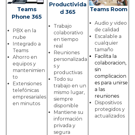
Productivida
Teams
Teams Room
d 365
Phone 365
Audio y video
Trabajo
de calidad
PBX en la
colaborativo
Escalable a
nube
en tiempo
cualquier
Integrado a
real
tamaño
Teams
Reuniones
Facilita la
Ahorro en
personalizada
colaboracion,
equipos y
s y
sin
mantenimien
productivas
complicacion
to
Todo su
es para unirse
Extensiones
trabajo en un
a las
telefónicas
mismo lugar,
reuniones
empresariales
siempre
Dispositivos
en minutos
disponible
protegidos y
Mantiene su
actualizados
información
privada y
segura