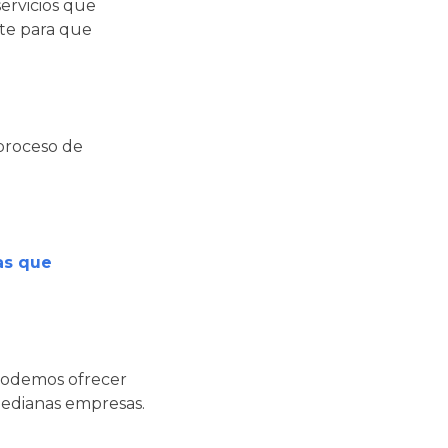
ervicios que
nte para que
 proceso de
as que
 podemos ofrecer
 medianas empresas.