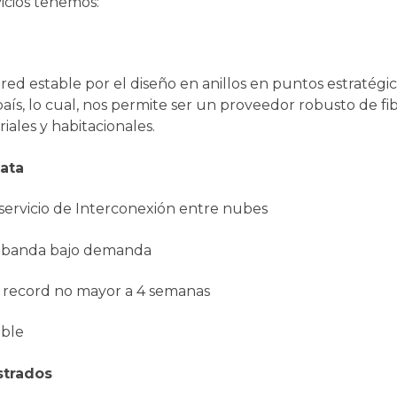
icios tenemos:
ed estable por el diseño en anillos en puntos estratégi
país, lo cual, nos permite ser un proveedor robusto de fib
ales y habitacionales.
ata
servicio de Interconexión entre nubes
de banda bajo demanda
a record no mayor a 4 semanas
able
strados