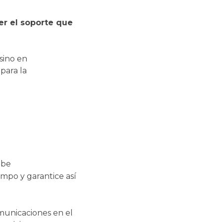
r el soporte que
sino en
 para la
ube
empo y garantice así
municaciones en el