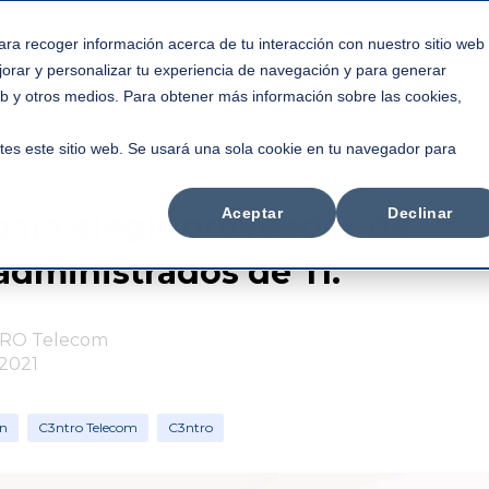
C3NTRO
INFRASTRUCTURE
NOSOTR
ara recoger información acerca de tu interacción con nuestro sitio web
GLOBAL
jorar y personalizar tu experiencia de navegación y para generar
web y otros medios. Para obtener más información sobre las cookies,
tes este sitio web. Se usará una sola cookie en tu navegador para
oración
Aceptar
Declinar
para elegir proveedor de
administrados de TI.
RO Telecom
 2021
ón
C3ntro Telecom
C3ntro