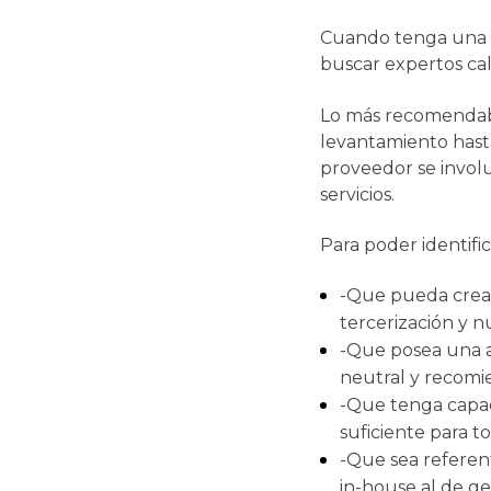
Cuando tenga una i
buscar expertos cali
Lo más recomendabl
levantamiento hast
proveedor se involu
servicios.
Para poder identifi
-Que pueda crear 
tercerización y n
-Que posea una a
neutral y recomi
-Que tenga capac
suficiente para t
-Que sea referent
in-house al de g